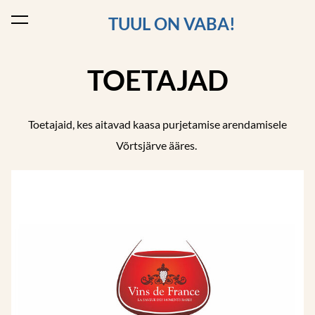
TUUL ON VABA!
lisati ostukorvi.
Vaata ostukorvi
TOETAJAD
Toetajaid, kes aitavad kaasa purjetamise arendamisele
Võrtsjärve ääres.